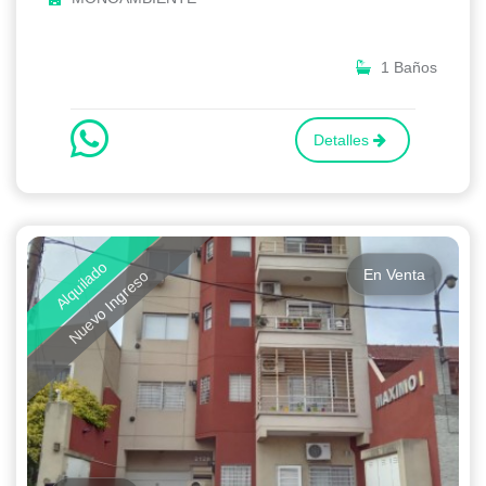
1 Baños
Detalles
Alquilado
En Venta
Nuevo Ingreso